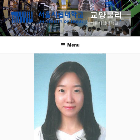
Skip
to
교양물리
content
서울시립대학교
Menu